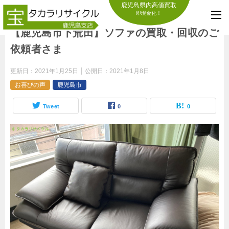
鹿児島県内高価買取
即現金化！
【鹿児島市下荒田】ソファの買取・回収のご
依頼者さま
更新日：
2021年1月25日
公開日：
2021年1月8日
お喜びの声
鹿児島市
Tweet
0
0